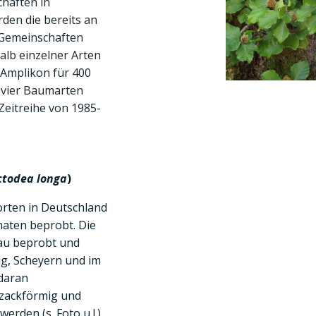
haften in
den die bereits an
-Gemeinschaften
alb einzelner Arten
 Amplikon für 400
 vier Baumarten
Zeitreihe von 1985-
ctodea longa
)
rten in Deutschland
aten beprobt. Die
au beprobt und
g, Scheyern und im
 daran
kzackförmig und
rden (s. Foto u.l.),