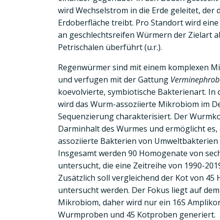
wird Wechselstrom in die Erde geleitet, de
Erdoberfläche treibt. Pro Standort wird ein
an geschlechtsreifen Würmern der Zielart 
Petrischalen überführt (u.r.).
Regenwürmer sind mit einem komplexen Mi
und verfugen mit der Gattung
Verminephrob
koevolvierte, symbiotische Bakterienart. In
wird das Wurm-assoziierte Mikrobiom im Det
Sequenzierung charakterisiert. Der Wurmko
Darminhalt des Wurmes und ermöglicht es
assoziierte Bakterien von Umweltbakterien 
Insgesamt werden 90 Homogenate von sech
untersucht, die eine Zeitreihe von 1990-20
Zusätzlich soll vergleichend der Kot von 4
untersucht werden. Der Fokus liegt auf dem
Mikrobiom, daher wird nur ein 16S Amplikon
Wurmproben und 45 Kotproben generiert.