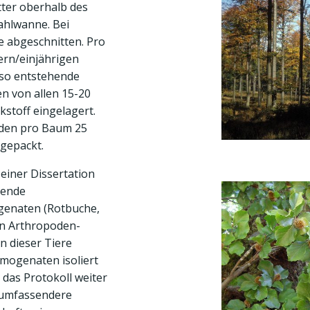
tter oberhalb des
tahlwanne. Bei
 abgeschnitten. Pro
ern/einjährigen
 so entstehende
n von allen 15-20
stoff eingelagert.
rden pro Baum 25
 gepackt.
einer Dissertation
sende
genaten (Rotbuche,
ten Arthropoden-
 dieser Tiere
mogenaten isoliert
 das Protokoll weiter
 umfassendere