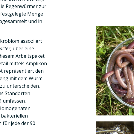
r die Regenwürmer zur
e festgelegte Menge
abgesammelt und in
krobiom assoziiert
acter
, über eine
 diesem Arbeitspaket
ail mittels Amplikon
t repräsentiert den
, eng mit dem Wurm
zu unterscheiden.
s Standorten
19 umfassen.
5 Homogenaten
 bakteriellen
 für jede der 90