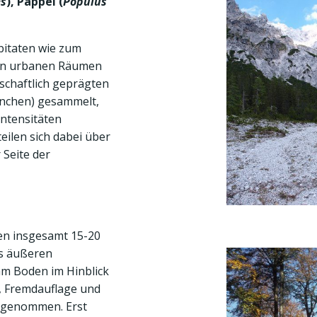
es
), Pappel (
Populus
itaten wie zum
 in urbanen Räumen
tschaftlich geprägten
ünchen) gesammelt,
intensitäten
ilen sich dabei über
 Seite der
en insgesamt 15-20
es äußeren
m Boden im Hinblick
, Fremdauflage und
e genommen. Erst