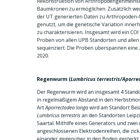
Rekonstruktion von Arthropodengenmeinsc
Baumkronen zu ermöglichen. Zusätzlich wer
der UT generierten Daten zu Arthropoden
genutzt, um die genetische Variation innerh
zu charakterisieren. Insgesamt wird ein COI
Proben von allen UPB Standorten und allen
sequenziert. Die Proben überspannen eine 
2020.
Regenwurm (
Lumbricus terrestris/Aporre
Der Regenwurm wird an insgesamt 4 Stando
in regelmäßigem Abstand in den Herbstmon
Art
Aporrectodea longa
wird am Standort Bel
Lumbricus terrestris
an den Standorten Leipzi
Saartal. Mithilfe eines Generators und zwei
angeschlossenen Elektrodenreihen, die zic
einander gegenüber in den Boden gesteckt we