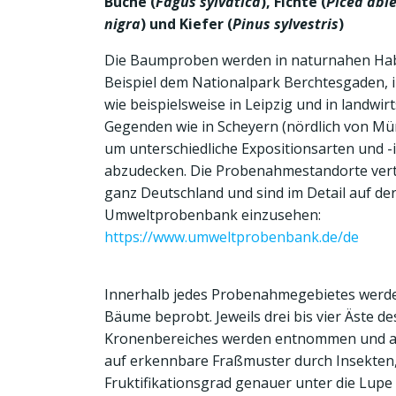
Buche (
Fagus sylvatica
), Fichte (
Picea abi
nigra
) und Kiefer (
Pinus sylvestris
)
Die Baumproben werden in naturnahen Hab
Beispiel dem Nationalpark Berchtesgaden,
wie beispielsweise in Leipzig und in landwir
Gegenden wie in Scheyern (nördlich von M
um unterschiedliche Expositionsarten und -
abzudecken. Die Probenahmestandorte verte
ganz Deutschland und sind im Detail auf der
Umweltprobenbank einzusehen:
https://www.umweltprobenbank.de/de
Innerhalb jedes Probenahmegebietes werd
Bäume beprobt. Jeweils drei bis vier Äste d
Kronenbereiches werden entnommen und a
auf erkennbare Fraßmuster durch Insekten
Fruktifikationsgrad genauer unter die Lup